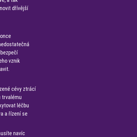
ovit dřívější
konce
i nedostatečná
nebezpečí
eho vznik
avit.
zené cévy ztrácí
u trvalému
kytovat léčbu
a a řízení se
usíte navíc