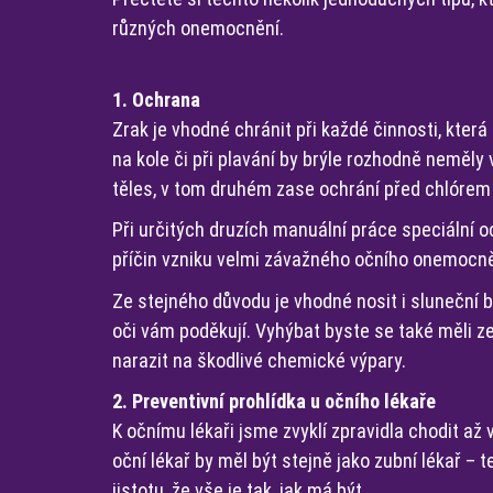
různých onemocnění.
1. Ochrana
Zrak je vhodné chránit při každé činnosti, která 
na kole či při plavání by brýle rozhodně neměly
těles, v tom druhém zase ochrání před chlórem
Při určitých druzích manuální práce speciální o
příčin vzniku velmi závažného očního onemocn
Ze stejného důvodu je vhodné nosit i sluneční b
oči vám poděkují. Vyhýbat byste se také měli 
narazit na škodlivé chemické výpary.
2. Preventivní prohlídka u očního lékaře
K očnímu lékaři jsme zvyklí zpravidla chodit až 
oční lékař by měl být stejně jako zubní lékař –
jistotu, že vše je tak, jak má být.