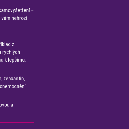
 samovyšetření –
a vám nehrozí
íklad z
a rychlých
nu k lepšímu.
n, zeaxantin,
h onemocnění
kovou a