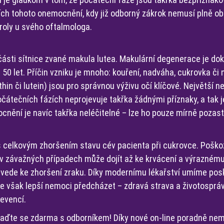
zích tohoto onemocnění, kdy již odborný zákrok nemusí plně obn
roly u svého oftalmologa.
ásti sítnice zvané makula lutea. Makulární degenerace je do
d 50 let. Příčin vzniku je mnoho: kouření, nadváha, cukrovka č
thin či lutein) jsou pro správnou výživu očí klíčové. Největší 
čátečních fázích neprojevuje takřka žádnými příznaky, a tak j
nění je navíc takřka neléčitelné – lze ho pouze mírně pozast
 s celkovým zhoršením stavu cév pacienta při cukrovce. Poško
 v závažných případech může dojít až ke krvácení a výrazném
 vede ke zhoršení zraku. Díky modernímu lékařství umíme pos
je však lepší nemoci předcházet – zdravá strava a životospráv
evencí.
aďte se zdarma s odborníkem! Díky nové on-line poradně nem