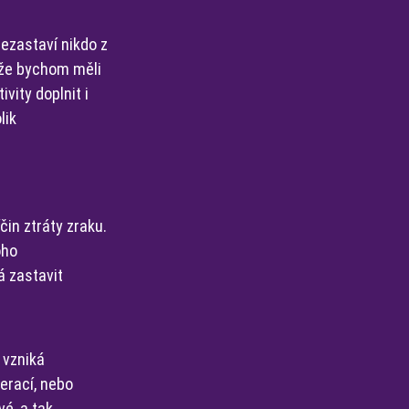
nezastaví nikdo z
 že bychom měli
vity doplnit i
lik
čin ztráty zraku.
oho
á zastavit
 vzniká
erací, nebo
vé, a tak