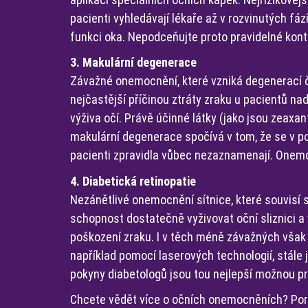
pacienti vyhledávají lékaře až v rozvinutých fá
funkci oka. Nepodceňujte proto pravidelné kont
3. Makulární degenerace
Závažné onemocnění, které vzniká degenerací č
nejčastější příčinou ztráty zraku u pacientů na
výživa očí. Právě účinné látky (jako jsou zeaxan
makulární degenerace spočívá v tom, že se v po
pacienti zpravidla vůbec nezaznamenají. Onemoc
4. Diabetická retinopatie
Nezánětlivé onemocnění sítnice, které souvisí
schopnost dostatečně vyživovat oční sliznici a
poškození zraku. I v těch méně závažných však
například pomocí laserových technologií, stále 
pokyny diabetologů jsou tou nejlepší možnou pr
Chcete vědět více o očních onemocněních? Por