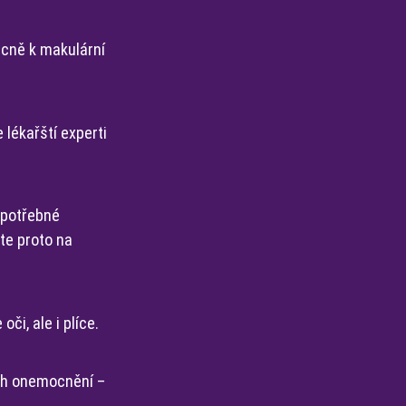
ecně k makulární
lékařští experti
 potřebné
te proto na
či, ale i plíce.
ých onemocnění –