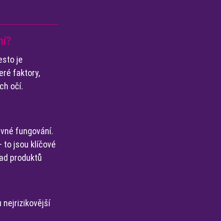
ní?
esto je
ré faktory,
ch očí.
rávné fungování.
 to jsou klíčové
lad produktů
nejrizikovější