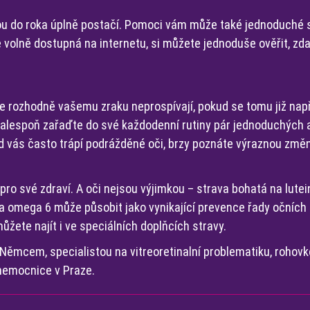
nou do roka úplně postačí. Pomoci vám může také jednoduché
e volně dostupná na internetu, si můžete jednoduše ověřit, zd
ze rozhodně vašemu zraku neprospívají, pokud se tomu již např
 alespoň zařaďte do své každodenní rutiny pár jednoduchých 
ud vás často trápí podrážděné oči, brzy poznáte výraznou změ
pro své zdraví. A oči nejsou výjimkou – strava bohatá na lutei
3 a omega 6 může působit jako vynikající prevence řady očníc
ůžete najít i ve speciálních doplňcích stravy.
Němcem, specialistou na vitreoretinalní problematiku, rohov
 nemocnice v Praze.