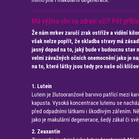
Má výživa vliv na zdraví očí? Pět pří
Že nám mrkev zaručí zrak ostříže a vidění kilom
však nelze popřít, že skladba stravy má zásadn
jasný dopad na to, jaký bude v budoucnu stav
velmi závažných očních onemocnění jako je na
na to, které látky jsou tedy pro naše oči klíčo
1. Lutein
Lutein je žlutooranžové barvivo patřící mezi kar
kapusta. Vysoká koncentrace luteinu se nachází 
před odpadními látkami i škodlivým zářením. Ně
jako je makulární degenerace, šedý zákal či svě
2. Zeaxantin