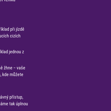
íklad při jízdě
ucích cizích
íklad jednou z
ně žhne – vaše
m, kde můžete
rávný přístup,
 máme tak úplnou