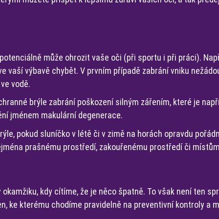
potenciálně může ohrozit vaše oči (při sportu i při práci). Např
 ve vaší výbavě chybět. V prvním případě zabrání vniku nežádo
 ve vodě.
chranné brýle zabrání poškození silným zářením, které je např
ění jménem makulární degenerace.
rýle, pokud sluníčko v létě či v zimě na horách opravdu pořád
zejména prašnému prostředí, zakouřenému prostředí či místů
v okamžiku, kdy cítíme, že je něco špatně. To však není ten sp
 ten, ke kterému chodíme pravidelně na preventivní kontroly a