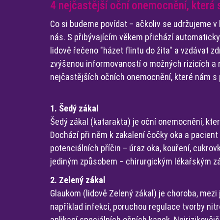
4 nejčastější oční onemocnění, která 
Co si budeme povídat – ačkoliv se udržujeme v k
nás. S přibývajícím věkem přichází automatick
lidově řečeno "házet flintu do žita" a vzdávat zd
zvýšenou informovaností o možných rizicích a n
nejčastějších očních onemocnění, které nám s 
1. Šedý zákal
Šedý zákal (katarakta) je oční onemocnění, kter
Dochází při něm k zakalení čočky oka a pacien
potenciálních příčin – úraz oka, kouření, cukro
jediným způsobem – chirurgickým lékařským z
2. Zelený zákal
Glaukom (lidově Zelený zákal) je choroba, mezi j
například infekcí, poruchou regulace tvorby nit
aplikací speciálních očních kapek. Nejrizikověj