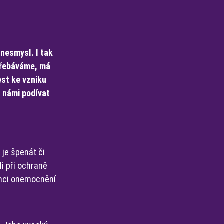
 nesmysl. I tak
střebáváme, má
ést ke vzniku
 námi podívat
 je špenát či
li při ochraně
venci onemocnění