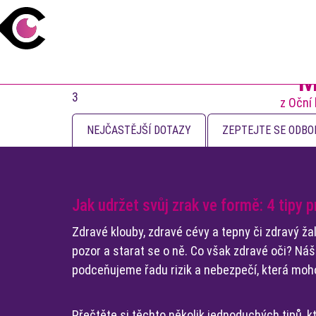
M
3
z Oční
NEJČASTĚJŠÍ DOTAZY
ZEPTEJTE SE ODBO
Jak udržet svůj zrak ve formě: 4 tipy 
Zdravé klouby, zdravé cévy a tepny či zdravý žal
pozor a starat se o ně. Co však zdravé oči? N
podceňujeme řadu rizik a nebezpečí, která moh
Přečtěte si těchto několik jednoduchých tipů, kt