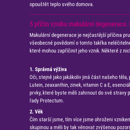
opouštět teplo svého domova.
5 příčin vzniku makulární degenerace
Makulární degenerace je nejčastější příčina pru
všeobecné povědomí o tomto takřka neléčitelné
které mohou zapříčinit jeho vznik. Některé z ni
1. Správná výživa
Oči, stejně jako jakákoliv jiná část našeho těla,
Lutein, zeaxanthin, zinek, vitamin C a E, esenci
prvky, které byste měli zahrnout do své stravy 
řady Protectum.
2. Věk
Čím starší jsme, tím více jsme ohroženi vznikem
skupinou a měli by tak věnovat zvýšenou pozor