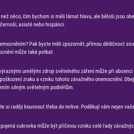
t než něco, čím bychom si měli lámat hlavu, ale běloši jsou ob
ernoši, asiaté nebo hispánci.
onemocněním? Pak byste měli zpozornět, přímou dědičnost sice 
ocnění může také potkat.
 výraznými umělými zdroji světelného záření může při absenci
k poškození zraku a vzniku tohoto závažného onemocnění. Dbej
ením silným světelným podnětům.
e si raději kousnout třeba do mrkve. Poděkují vám nejen vaše o
spojená cukrovka může být příčinou vzniku celé řady závažn