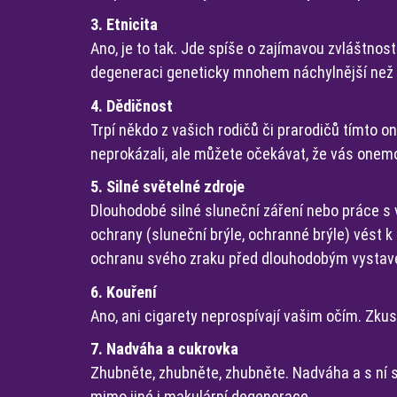
3. Etnicita
Ano, je to tak. Jde spíše o zajímavou zvláštnos
degeneraci geneticky mnohem náchylnější než č
4. Dědičnost
Trpí někdo z vašich rodičů či prarodičů tímto 
neprokázali, ale můžete očekávat, že vás onem
5. Silné světelné zdroje
Dlouhodobé silné sluneční záření nebo práce s
ochrany (sluneční brýle, ochranné brýle) vést 
ochranu svého zraku před dlouhodobým vystav
6. Kouření
Ano, ani cigarety neprospívají vašim očím. Zkust
7. Nadváha a cukrovka
Zhubněte, zhubněte, zhubněte. Nadváha a s ní 
mimo jiné i makulární degenerace.