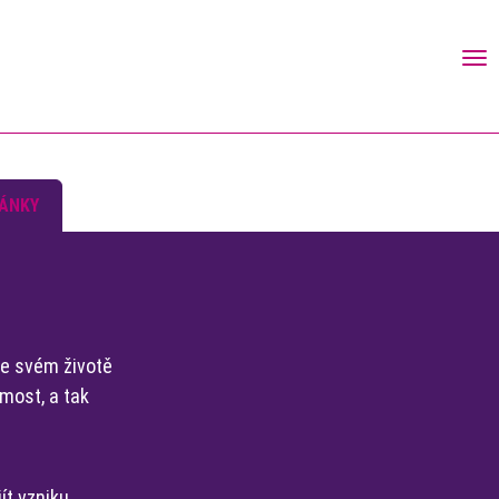
To
nav
ÁNKY
 ve svém životě
most, a tak
ít vzniku