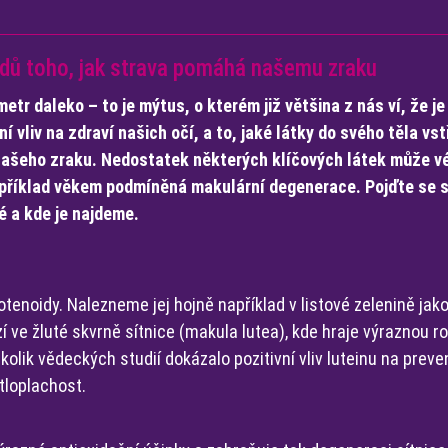
kladů toho, jak strava pomáhá našemu zraku
etr daleko – to je mýtus, o kterém již většina z nás ví, že je
í vliv na zdraví našich očí, a to, jaké látky do svého těla v
 našeho zraku. Nedostatek některých klíčových látek může v
příklad věkem podmíněná makulární degenerace. Pojďte se s
vé a kde je najdeme.
otenoidy. Nalezneme jej hojně například v listové zelenině jako
ve žluté skvrně sítnice (makula lutea), kde hraje výraznou ro
kolik vědeckých studií dokázalo pozitivní vliv luteinu na pre
tloplachost.