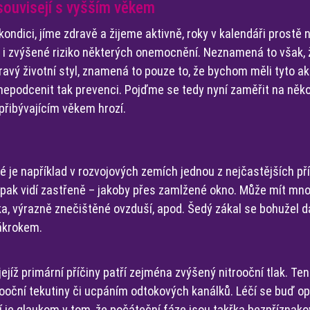
souvisejí s vyšším věkem
ondici, jíme zdravě a žijeme aktivně, roky v kalendáři prostě 
y i zvýšené riziko některých onemocnění. Neznamená to však,
ravý životní styl, znamená to pouze to, že bychom měli tyto akti
epodcenit tak prevenci. Pojďme se tedy nyní zaměřit na něko
přibývajícím věkem hrozí.
é je například v rozvojových zemích jednou z nejčastějších pří
t pak vidí zastřeně – jakoby přes zamlžené okno. Může mít mn
vka, výrazně znečištěné ovzduší, apod. Šedý zákal se bohužel d
ákrokem.
ejíž primární příčiny patří zejména zvýšený nitrooční tlak. Ten
rooční tekutiny či ucpáním odtokových kanálků. Léčí se buď op
ší je glaukom v tom, že počáteční fáze jsou takřka bezpříznako