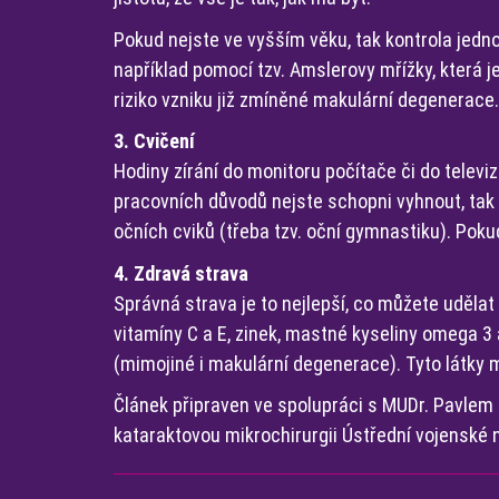
Pokud nejste ve vyšším věku, tak kontrola jed
například pomocí tzv. Amslerovy mřížky, která j
riziko vzniku již zmíněné makulární degenerace.
3. Cvičení
Hodiny zírání do monitoru počítače či do televi
pracovních důvodů nejste schopni vyhnout, tak
očních cviků (třeba tzv. oční gymnastiku). Pok
4. Zdravá strava
Správná strava je to nejlepší, co můžete udělat 
vitamíny C a E, zinek, mastné kyseliny omega 
(mimojiné i makulární degenerace). Tyto látky m
Článek připraven ve spolupráci s MUDr. Pavlem 
kataraktovou mikrochirurgii Ústřední vojenské