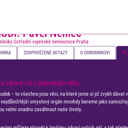
UDr. Pavel Němec
 kliniky Ústřední vojenské nemocnice Praha
RNÍKA
ZODPOVĚZENÉ DOTAZY
O ODBORNÍKOVI
ČL
pro zdravé oči v jakémkoliv věku
udek – to všechno jsou věci, na které jsme si již zvykli dávat
áš nejdůležitější smyslový orgán mnohdy bereme jako samozřej
ou velmi snadno zasáhnout naše životy.
erými můžete přispět k lepšímu zdraví vašich očí, a tak předej