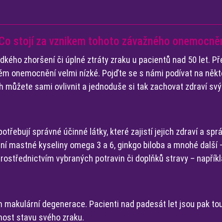
. Co stojí za vznikem tohoto závažného onemocně
dkého zhoršení či úplné ztráty zraku u pacientů nad 50 let. Př
m onemocnění velmi nízké. Pojďte se s námi podívat na někte
ch můžete sami ovlivnit a jednoduše si tak zachovat zdraví svý
 potřebují správné účinné látky, které zajistí jejich zdraví a sp
ální mastné kyseliny omega 3 a 6, ginkgo biloba a mnohé další –
prostřednictvím vybraných potravin či doplňků stravy – napřík
 makulární degenerace. Pacienti nad padesát let jsou pak tou 
nost stavu svého zraku.