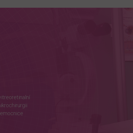
itreoretinalní
krochirurgii
 nemocnice