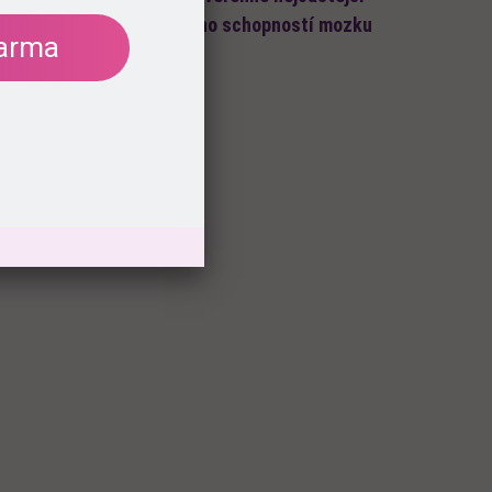
dou. To je bohužel způsobeno schopností mozku
darma