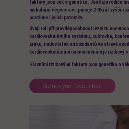
faktory jsou věk a genetika. Jestliže rodiče 
makulární degeneraci, panuje 2-3krát vyšší ri
postihne i jejich potomky.
Svoji roli při pravděpodobnosti vzniku onemocně
kardiovaskulárního systému, cukrovka, kouřen
zraku, nedostatek antioxidantů ve stravě apod.
kardiovaskulárními onemocněními je rizikový s
Hlavními rizikovými faktory jsou genetika a věk
Samovyšetřovací test