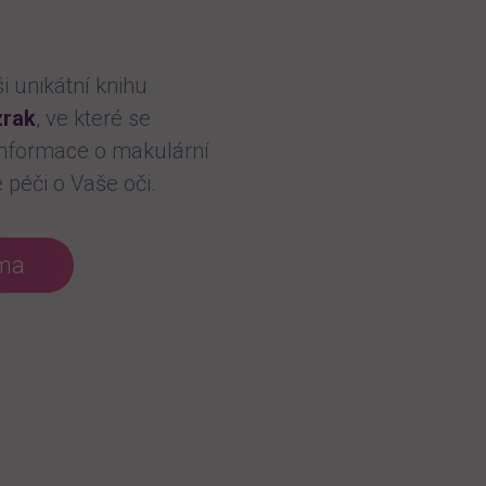
i unikátní knihu
zrak
, ve které se
 informace o makulární
 péči o Vaše oči.
rma