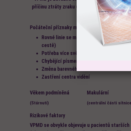
příčinu ztráty zraku u lidí nad padesát let.
Počáteční příznaky mohou být:
Rovné linie se mění ve zvlněné (např. ro
cestě)
Potřeba více světla k běžným činnostem 
Chybějící písmena při čtení
Změna barevného vidění
Zastření centra vidění
Věkem podmíněná
Makulární
(Stárnutí)
(centrální části sítnic
Rizikové faktory
VPMD se obvykle objevuje u pacientů starších 5