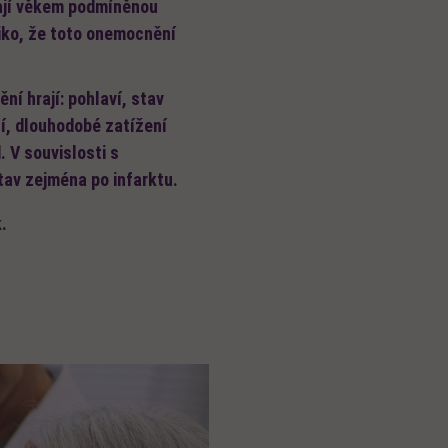
mají věkem podmíněnou
ziko, že toto onemocnění
ní hrají: pohlaví, stav
í, dlouhodobé zatížení
 V souvislosti s
tav zejména po infarktu.
.