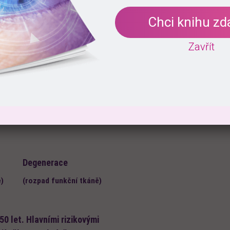
 Nemá žádné varovné příznaky a obvykle se na něj přijde náho
Chci knihu z
vyrovnávat počáteční ztrátu zrakových schopností.
Zavřít
hy domů, oken, značení na
(čtení, psaní)
Degenerace
e)
(rozpad funkční tkáně)
0 let. Hlavními rizikovými